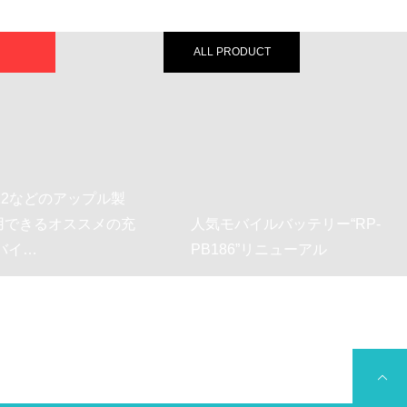
ALL PRODUCT
USB急速充電器
充
人気モバイルバッテリー“RP-
大容量20000
PB186”リニューアル
電源“RP-PB054