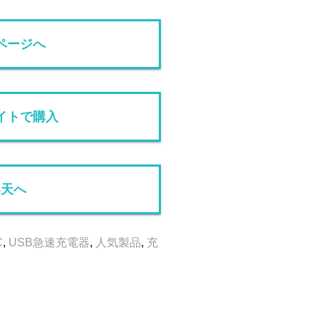
ページへ
イトで購入
楽天へ
C
,
USB急速充電器
,
人気製品
,
充