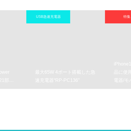
SB急速充電器
特集
iPhone12などのアップル製
大65W 4ポート搭載した急
品に使用できるオススメの
充電器“RP-PC136”
電器/モバイ…