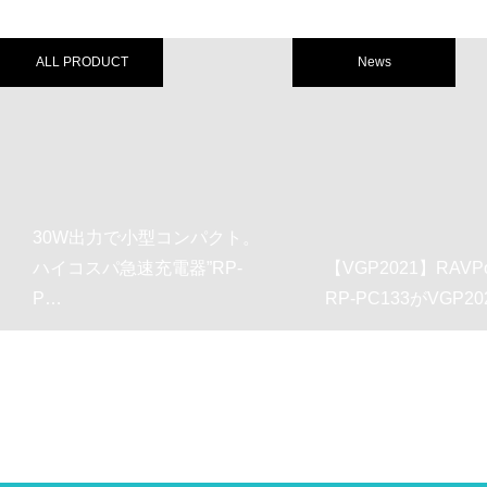
News
U
型コンパクト。
充電器”RP-
【VGP2021】RAVPower
最
RP-PC133がVGP2021部…
速