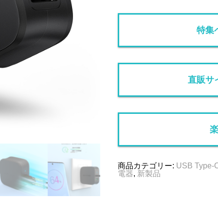
特集
直販サ
商品カテゴリー:
USB Type-
電器
,
新製品