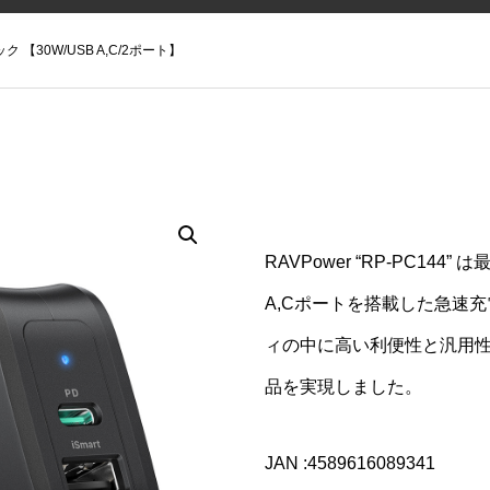
ク 【30W/USB A,C/2ポート】
RAVPower “RP-PC144”
A,Cポートを搭載した急速
ィの中に高い利便性と汎用
品を実現しました。
JAN :4589616089341