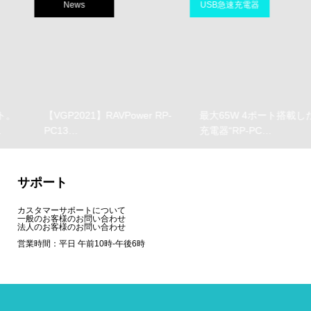
News
USB急速充電器
【VGP2021】RAVPower RP-
最大65W 4ポート搭載した急速
PC13…
充電器“RP-PC…
サポート
カスタマーサポートについて
一般のお客様のお問い合わせ
法人のお客様のお問い合わせ
営業時間：平日 午前10時-午後6時