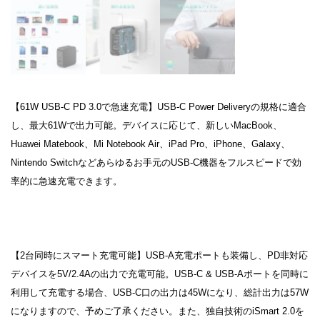
【61W USB-C PD 3.0で急速充電】USB-C Power Deliveryの規格に適合
し、最大61Wで出力可能。デバイスに応じて、新しいMacBook、
Huawei Matebook、Mi Notebook Air、iPad Pro、iPhone、Galaxy、
Nintendo Switchなどあらゆるお手元のUSB-C機器をフルスピードで効
率的に急速充電できます。
【2台同時にスマート充電可能】USB-A充電ポートも装備し、PD非対応
デバイスを5V/2.4Aの出力で充電可能。USB-C & USB-Aポートを同時に
利用して充電する場合、USB-C口の出力は45Wになり、総計出力は57W
になりますので、予めご了承ください。また、独自技術のiSmart 2.0を