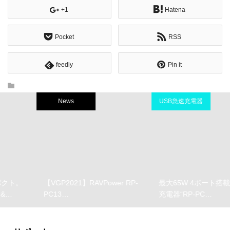
+1
Hatena
Pocket
RSS
feedly
Pin it
News
USB急速充電器
【VGP2021】RAVPower RP-
最大65W 4ポート搭載した急速
PC13…
充電器“RP-PC…