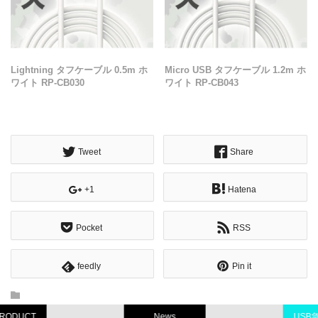
Lightning タフケーブル 0.5m ホ
Micro USB タフケーブル 1.2m ホ
ワイト RP-CB030
ワイト RP-CB043
Tweet
Share
+1
Hatena
Pocket
RSS
feedly
Pin it
News
USB急速充電器