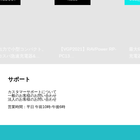
パクト。
【VGP2021】RAVPower RP-
最大65W 4ポート搭
&…
PC13…
充電器“RP-PC…
サポート
カスタマーサポートについて
一般のお客様のお問い合わせ
法人のお客様のお問い合わせ
営業時間：平日 午前10時-午後6時