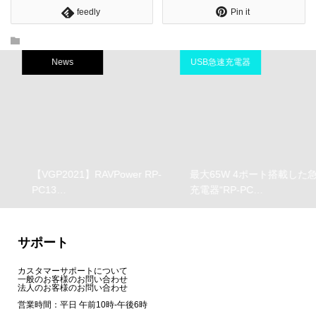
feedly
Pin it
News
USB急速充電器
【VGP2021】RAVPower RP-
最大65W 4ポート搭載した急速
PC13…
充電器“RP-PC…
サポート
カスタマーサポートについて
一般のお客様のお問い合わせ
法人のお客様のお問い合わせ
営業時間：平日 午前10時-午後6時