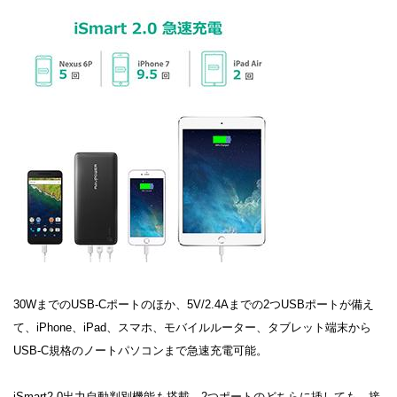
30WまでのUSB-Cポートのほか、5V/2.4Aまでの2つUSBポートが備え
て、iPhone、iPad、スマホ、モバイルルーター、タブレット端末から
USB-C規格のノートパソコンまで急速充電可能。
iSmart2.0出力自動判別機能も搭載、2つポートのどちらに挿しても、接