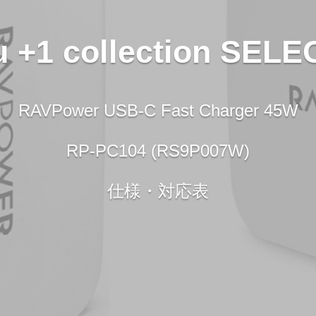
u +1 collection SELE
RAVPower USB-C Fast Charger 45W
RP-PC104 (RS9P007W)
仕様・対応表