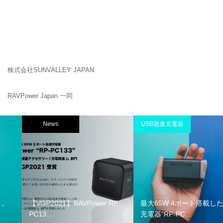
株式会社SUNVALLEY JAPAN
RAVPower Japan 一同
News
USB急速充電器
【VGP2021】RAVPower RP-
最大65W 4ポート搭載した急速
PC13…
充電器“RP-PC…